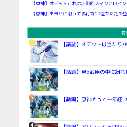
【原神】オデットこれは圧倒的メインヒロイン
【原神】ホヨバに限って執行官10位がただの
前
【議論】オデットは当たり
【話題】星5武器の中に紛れ
【動画】原神やって一年経
【議論】アリョーシャはや