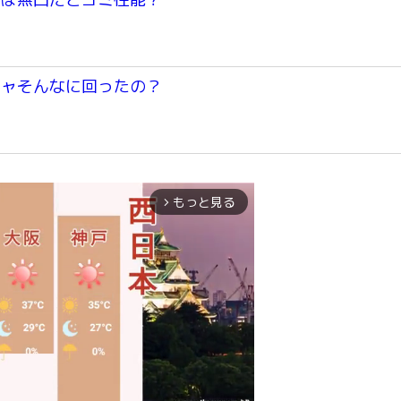
チャそんなに回ったの？
もっと見る
arrow_forward_ios