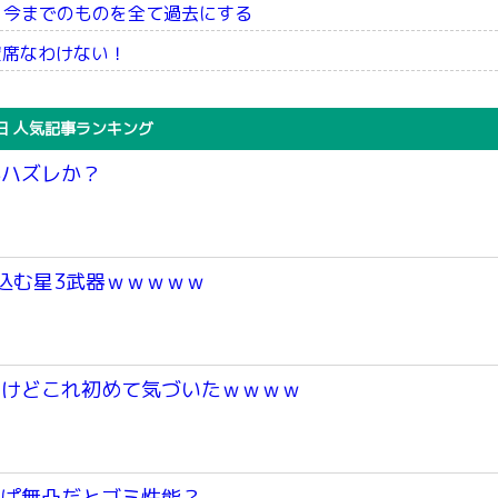
 今までのものを全て過去にする
空席なわけない！
日 人気記事ランキング
かハズレか？
込む星3武器ｗｗｗｗｗ
つけどこれ初めて気づいたｗｗｗｗ
っぱ無凸だとゴミ性能？