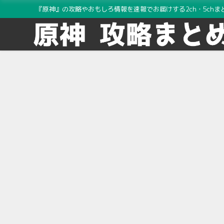
『原神』の攻略やおもしろ情報を速報でお届けする2ch・5chま