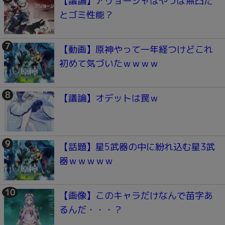
【議論】アリョーシャはやっぱ無凸だ
とゴミ性能？
【動画】原神やって一年経つけどこれ
初めて気づいたｗｗｗｗ
【議論】オデットは罠ｗ
【話題】星5武器の中に紛れ込む星3武
器ｗｗｗｗｗ
【画像】このキャラだけなんで苗字あ
るんだ・・・？