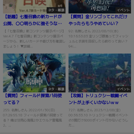
ネタ・雑談
イベント
【話題】七聖召喚の新カードが
【質問】金リンゴってこれだけ
公開、〇〇明らかに強そうなん
やったらもうやめていい？
だけどｗｗｗ
【「七聖召喚」新コンテンツ展示ページ】
92: 名無しさん 2022/08/10(水)
Ver.4.7「七聖召喚」新コンテンツ展示ペ
18:16:53.83 金リンゴ群島ってフィッシ
ージから、新しいカードや遊び方を確認し
ュルと衣装を回収したら終わって良い？
ましょう！ ▼詳細...
94:...
ネタ・雑談
イベント
【質問】フィールド探索パ何使
【攻略】トリュクシー戦闘イベ
ってる？
ントが上手くいかないｗｗ
255: 名無しさん 2022/01/30(日)
727: 名無しさん 2023/12/08(金)
07:29:55.18 フィールド探索パ何使って
00:36:33.10 トリュクシー戦闘イベント
る？ 俺は甘雨心海風2かエウルア雷電風
の3間だけ6000ポイント行かないどうし
2、...
た...