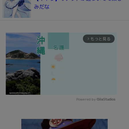
みだな
もっと見る
arrow_forward_ios
Powered by 
GliaStudios
Mute