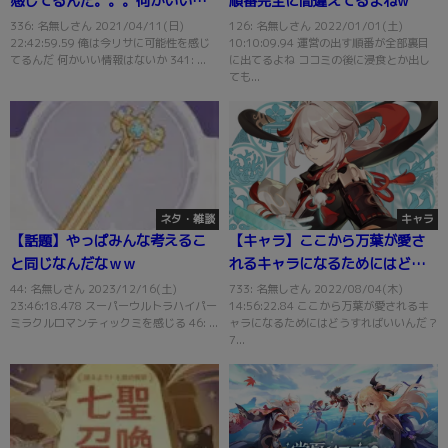
感じてるんだ。。。何かいい情
順番完全に間違えてるよねw
報はないか？？？
336: 名無しさん 2021/04/11(日)
126: 名無しさん 2022/01/01(土)
22:42:59.59 俺は今リサに可能性を感じ
10:10:09.94 運営の出す順番が全部裏目
てるんだ 何かいい情報はないか 341: ...
に出てるよね ココミの後に浸食とか出し
ても...
ネタ・雑談
キャラ
【話題】やっぱみんな考えるこ
【キャラ】ここから万葉が愛さ
と同じなんだなｗｗ
れるキャラになるためにはどう
すればいいんだ？
44: 名無しさん 2023/12/16(土)
733: 名無しさん 2022/08/04(木)
23:46:18.478 スーパーウルトラハイパー
14:56:22.84 ここから万葉が愛されるキ
ミラクルロマンティックミを感じる 46: ...
ャラになるためにはどうすればいいんだ？
7...