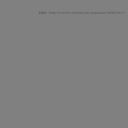
引用元：https://krsw.5ch.net/test/read.cgi/gamesm/1604021411/