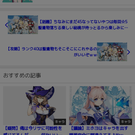
【話題】ちなみにまだ45なってないやつは毎回☆5
聖遺物落ちる楽しい秘境が待っとるから楽しみにし
とけよ ←この未来が見えるｗｗ
【攻略】ランク40は聖遺物もそこそこにこれやるの
がいいぞｗｗ
おすすめの記事
キャラ
キャラ
【疑問】俺は今リサに可能性を
【議論】ミホヨはキャラを出す