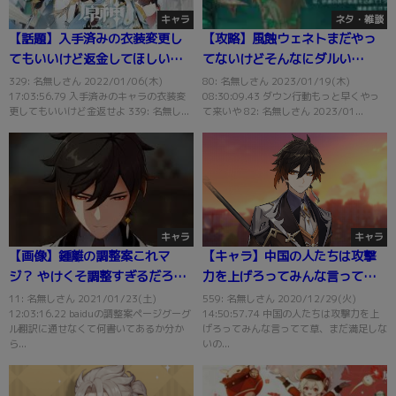
キャラ
ネタ・雑談
【話題】入手済みの衣装変更し
【攻略】風蝕ウェネトまだやっ
てもいいけど返金してほしい⇒
てないけどそんなにダルい
それは〇〇だからダメです
の！？
329: 名無しさん 2022/01/06(木)
80: 名無しさん 2023/01/19(木)
17:03:56.79 入手済みのキャラの衣装変
08:30:09.43 ダウン行動もっと早くやっ
更してもいいけど金返せよ 339: 名無し...
て来いや 82: 名無しさん 2023/01...
キャラ
キャラ
【画像】鍾離の調整案これマ
【キャラ】中国の人たちは攻撃
ジ？ やけくそ調整すぎるだろｗ
力を上げろってみんな言ってて
ｗ
草wwwまだ満足しないのかよ
11: 名無しさん 2021/01/23(土)
559: 名無しさん 2020/12/29(火)
12:03:16.22 baiduの調整案ページグーグ
14:50:57.74 中国の人たちは攻撃力を上
www
ル翻訳に通せなくて何書いてあるか分か
げろってみんな言ってて草、まだ満足しな
ら...
いの...