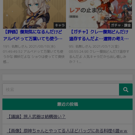
キャラ
ガチャ・課金
【評価】復刻気になるんだけど
【ガチャ】クレー復刻どんだけ
アルベドって万葉いても使うこ
温存するんだよ…運営の考えは
とある？
一体なんだ？
191: 名無しさん 2021/08/18(水)
95: 名無しさん 2021/03/12(金)
01:49:49.52 アルベドって万葉いても使
08:55:24.98 クレー復刻どんだけ温存す
うかな 微妙だよな ショウは使ってて爽快
るんだよ 人気キャラだから出し惜しみ
感...
か？ 1...
最近の投稿
【議論】旅人武器は結構強い？
【画像】原神ちゃんとやってる人ほどバッグにある料理4選ｗｗ