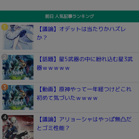
前日 人気記事ランキング
【議論】オデットは当たりかハズレ
か？
【話題】星5武器の中に紛れ込む星3武
器ｗｗｗｗｗ
【動画】原神やって一年経つけどこれ
初めて気づいたｗｗｗｗ
【議論】アリョーシャはやっぱ無凸だ
とゴミ性能？