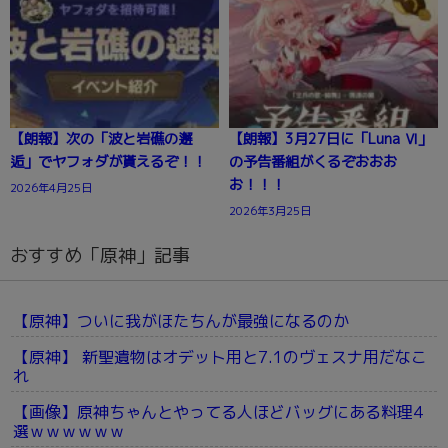
【朗報】次の「波と岩礁の邂
【朗報】3月27日に「Luna Ⅵ」
逅」でヤフォダが貰えるぞ！！
の予告番組がくるぞおおお
お！！！
2026年4月25日
2026年3月25日
おすすめ「原神」記事
【原神】ついに我がほたちんが最強になるのか
【原神】 新聖遺物はオデット用と7.1のヴェスナ用だなこ
れ
【画像】原神ちゃんとやってる人ほどバッグにある料理4
選ｗｗｗｗｗｗ