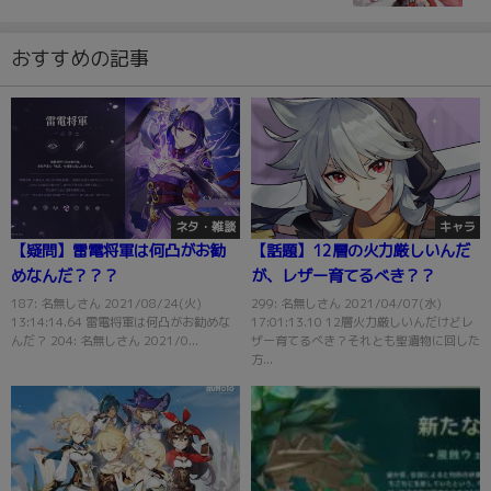
おすすめの記事
ネタ・雑談
キャラ
【疑問】雷電将軍は何凸がお勧
【話題】12層の火力厳しいんだ
めなんだ？？？
が、レザー育てるべき？？
187: 名無しさん 2021/08/24(火)
299: 名無しさん 2021/04/07(水)
13:14:14.64 雷電将軍は何凸がお勧めな
17:01:13.10 12層火力厳しいんだけどレ
んだ？ 204: 名無しさん 2021/0...
ザー育てるべき？それとも聖遺物に回した
方...