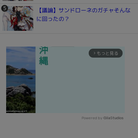
【議論】サンドローネのガチャそんな
に回ったの？
もっと見る
arrow_forward_ios
Powered by 
GliaStudios
Mute