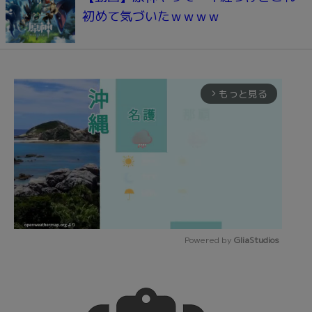
初めて気づいたｗｗｗｗ
もっと見る
arrow_forward_ios
Powered by 
GliaStudios
Mute