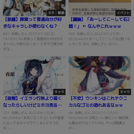
ネタ・雑談
イベント
【話題】探索って普通自分が好
【議論】「あーしてこーして石2
きなキャラしか使わなくね？
個！」 ← なんやこれｗｗｗ
961: 名無しさん 2023/01/28(土)
598: 名無しさん 2022/07/27(水)
14:19:57.69 探索って普通自分が好きな
08:26:44.53 あーしてこーして石2個！な
キャラしか使わなくね？ 三平や万葉が好
んやこれ 606: 名無しさん 2022...
きな...
キャラ
キャラ
【悲報】イエラン行秋より弱く
【不安】ウンキンはこれテクニ
なったらしいけどミホヨ売る気
カルなゴミの恐れあるなｗｗ
あるのｗｗ
271: 名無しさん 2022/04/13(水)
44: 名無しさん 2021/11/23(火)
08:29:06.91 来年になったら1.5Uが普通
09:02:46.04 甘雨といい鶴といい璃月勢
になってるキャラでてくるんだろうな
は露出が少なくていかん やっぱ稲妻よ
あ…...
45:...