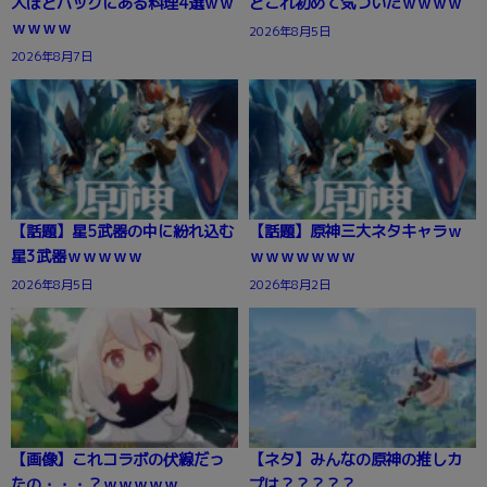
人ほどバッグにある料理4選ｗｗ
どこれ初めて気づいたｗｗｗｗ
ｗｗｗｗ
2026年8月5日
2026年8月7日
【話題】星5武器の中に紛れ込む
【話題】原神三大ネタキャラｗ
星3武器ｗｗｗｗｗ
ｗｗｗｗｗｗｗ
2026年8月5日
2026年8月2日
【画像】これコラボの伏線だっ
【ネタ】みんなの原神の推しカ
たの・・・？ｗｗｗｗｗ
プは？？？？？