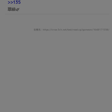
>>135
翠緑🌿
引用元：https://krsw.5ch.net/test/read.cgi/gamesm/1648171558/