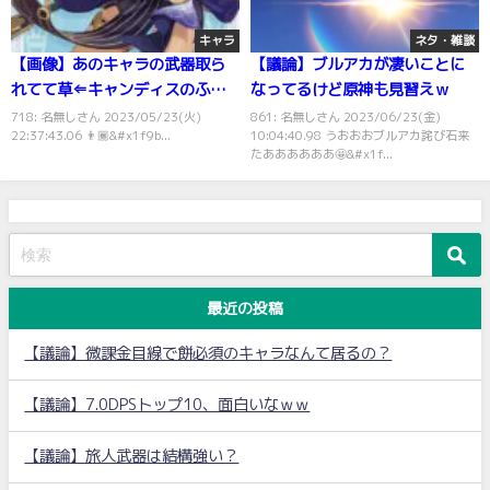
キャラ
ネタ・雑談
【画像】あのキャラの武器取ら
【議論】ブルアカが凄いことに
れてて草⇐キャンディスのふつ
なってるけど原神も見習えｗ
くしさヤバいな…
718: 名無しさん 2023/05/23(火)
861: 名無しさん 2023/06/23(金)
22:37:43.06 👨🏾‍&#x1f9b...
10:04:40.98 うおおおブルアカ詫び石来
たああああああ🤩&#x1f...
最近の投稿
【議論】微課金目線で餅必須のキャラなんて居るの？
【議論】7.0DPSトップ10、面白いなｗｗ
【議論】旅人武器は結構強い？