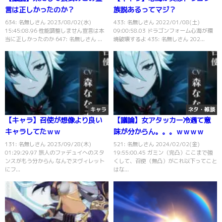
言は正しかったのか？
族説あるってマジ？
634: 名無しさん 2023/08/02(水)
433: 名無しさん 2022/01/08(土)
15:45:08.96 性能調整しません宣言は本
09:00:58.03 ドラゴンフォーム心海が環
当に正しかったのか 647: 名無しさん ...
境破壊するよ 435: 名無しさん 202...
キャラ
ネタ・雑談
【キャラ】召使が想像より良い
【議論】女アタッカー冷遇て意
キャラしてたｗｗ
味が分からん。。。ｗｗｗｗ
131: 名無しさん 2023/09/28(木)
521: 名無しさん 2024/02/02(金)
01:29:29.97 旅人のファデュイへのスタ
19:55:00.45 ガミン（完凸）ここまで強
ンスがもう分からん なんでヌヴィレット
くして、召使（無凸）がこれ以下ってこと
にフ...
はな...