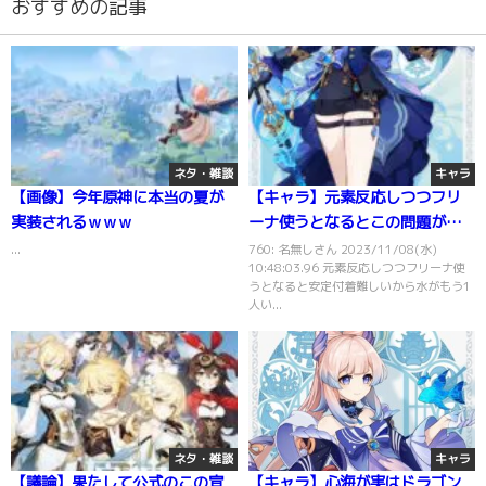
おすすめの記事
ネタ・雑談
キャラ
【画像】今年原神に本当の夏が
【キャラ】元素反応しつつフリ
実装されるｗｗｗ
ーナ使うとなるとこの問題が出
てくる
...
760: 名無しさん 2023/11/08(水)
10:48:03.96 元素反応しつつフリーナ使
うとなると安定付着難しいから水がもう1
人い...
ネタ・雑談
キャラ
【議論】果たして公式のこの宣
【キャラ】心海が実はドラゴン