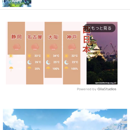
もっと見る
arrow_forward_ios
Powered by 
GliaStudios
Mute