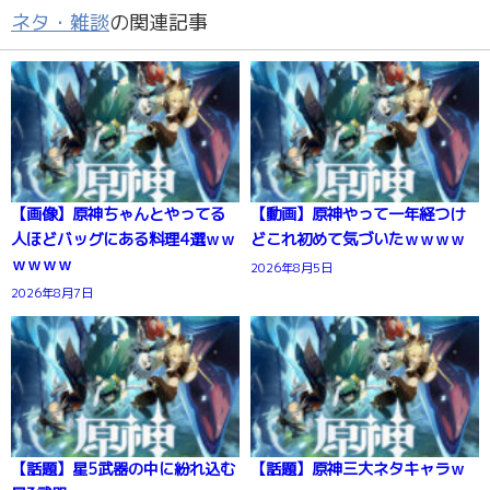
ネタ・雑談
の関連記事
【画像】原神ちゃんとやってる
【動画】原神やって一年経つけ
人ほどバッグにある料理4選ｗｗ
どこれ初めて気づいたｗｗｗｗ
ｗｗｗｗ
2026年8月5日
2026年8月7日
【話題】星5武器の中に紛れ込む
【話題】原神三大ネタキャラｗ