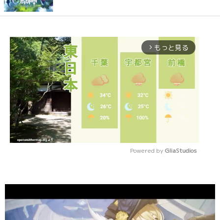
もっと見る
arrow_forward_ios
Powered by 
GliaStudios
Mute