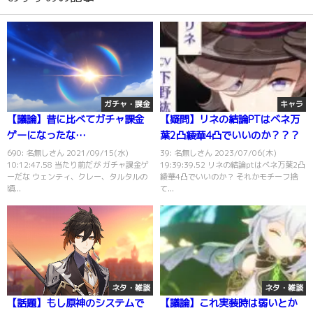
ガチャ・課金
キャラ
【議論】昔に比べてガチャ課金
【疑問】リネの結論PTはベネ万
ゲーになったな…
葉2凸綾華4凸でいいのか？？？
690: 名無しさん 2021/09/15(水)
39: 名無しさん 2023/07/06(木)
10:12:47.58 当たり前だが ガチャ課金ゲ
19:39:39.52 リネの結論ptはベネ万葉2凸
ーだな ウェンティ、クレー、タルタルの
綾華4凸でいいのか？ それかモチーフ捨
頃...
て...
ネタ・雑談
ネタ・雑談
【話題】もし原神のシステムで
【議論】これ実装時は弱いとか