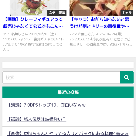
ネタ・雑談
キャラ
【画像】クレーフィギュアって
【キャラ】お前ら知らないと思
転売じゃなくて公式でもこんな
うけど割とドリーの回復量やば
価格するのかｗｗ
いよ
853: 名無しさん 2021/06/05(土)
725: 名無しさん 2023/04/24(月)
11:07:08.79 クレー復刻ガチャのタイト
23:28:33.73 お前ら知らないと思うけど
ル“止まり”から“訪れ”に翻訳変わってる
割とドリーの回復量やばいよ&#x1f97a...
ん...
最近の投稿
【議論】7.0DPSトップ10、面白いなｗｗ
【議論】旅人武器は結構強い？
【画像】原神ちゃんとやってる人ほどバッグにある料理4選ｗｗ