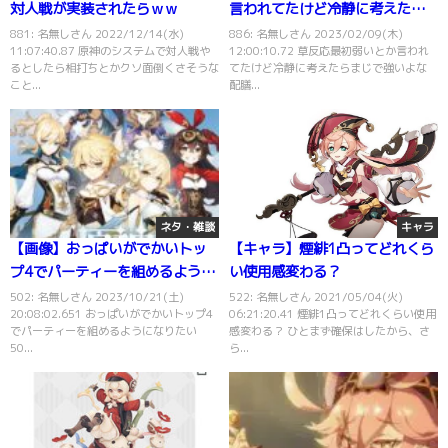
対人戦が実装されたらｗｗ
言われてたけど冷静に考えたら
まじで強いよなｗｗ
881: 名無しさん 2022/12/14(水)
886: 名無しさん 2023/02/09(木)
11:07:40.87 原神のシステムで対人戦や
12:00:10.72 草反応最初弱いとか言われ
るとしたら相打ちとかクソ面倒くさそうな
てたけど冷静に考えたらまじで強いよな
こと...
配膳...
ネタ・雑談
キャラ
【画像】おっぱいがでかいトッ
【キャラ】煙緋1凸ってどれくら
プ4でパーティーを組めるように
い使用感変わる？
なりたい⇐あのキャラのおかげ
502: 名無しさん 2023/10/21(土)
522: 名無しさん 2021/05/04(火)
20:08:02.651 おっぱいがでかいトップ4
06:21:20.41 煙緋1凸ってどれくらい使用
で猫パーティ組めた
でパーティーを組めるようになりたい
感変わる？ ひとまず確保はしたから、さ
50...
ら...