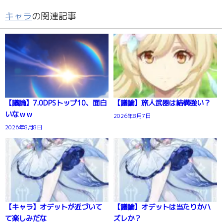
キャラ
の関連記事
【議論】7.0DPSトップ10、面白
【議論】旅人武器は結構強い？
いなｗｗ
2026年8月7日
2026年8月8日
【キャラ】オデットが近づいて
【議論】オデットは当たりかハ
て楽しみだな
ズレか？