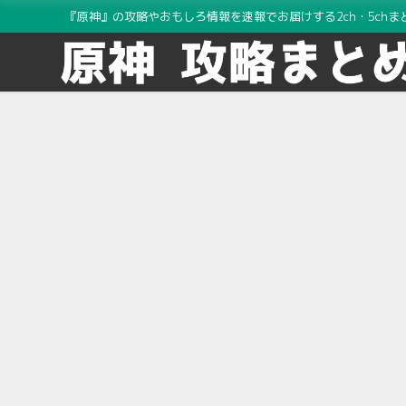
『原神』の攻略やおもしろ情報を速報でお届けする2ch・5chま