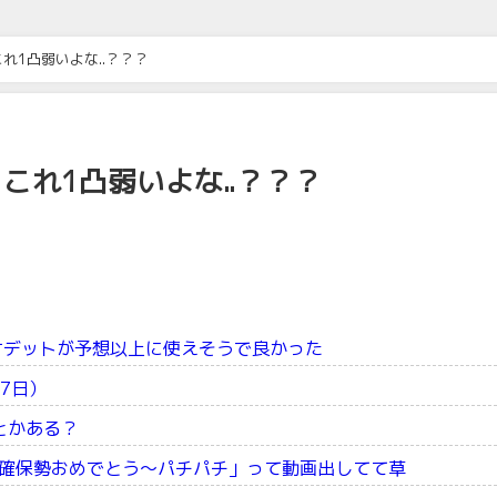
れ1凸弱いよな..？？？
これ1凸弱いよな..？？？
オデットが予想以上に使えそうで良かった
7日）
とかある？
確保勢おめでとう～パチパチ」って動画出してて草