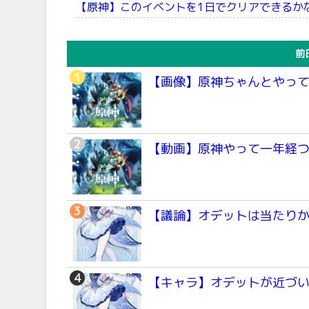
【原神】このイベントを1日でクリアできるか
前
【画像】原神ちゃんとやって
【動画】原神やって一年経
【議論】オデットは当たり
【キャラ】オデットが近づ