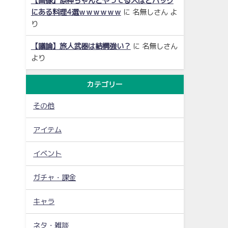
【画像】原神ちゃんとやってる人ほどバッグ
にある料理4選ｗｗｗｗｗｗ
に
名無しさん
よ
り
【議論】旅人武器は結構強い？
に
名無しさん
より
カテゴリー
その他
アイテム
イベント
ガチャ・課金
キャラ
ネタ・雑談