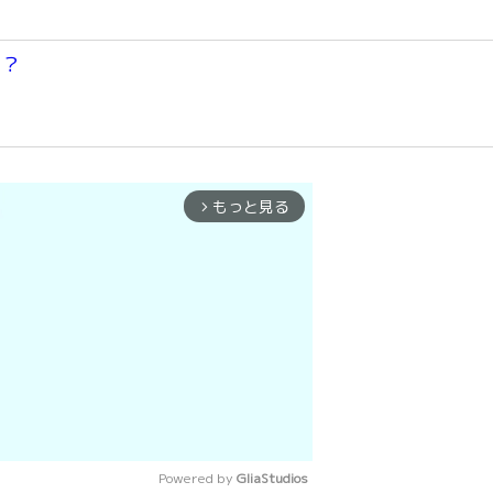
い？
もっと見る
arrow_forward_ios
Powered by 
GliaStudios