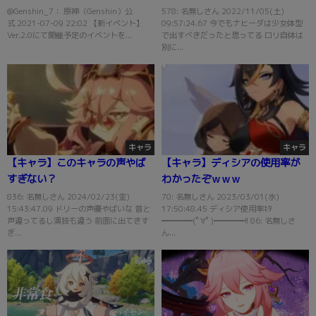
ベント一覧ｷﾀ━━━(ﾟ
@Genshin_7： 原神（Genshin）公
578: 名無しさん 2022/11/05(土)
式 2021-07-09 22:02 【新イベント】
09:57:24.67 今でもナヒーダは少女体型
∀ﾟ)━━━!!
Ver.2.0にて開催予定のイベントを...
で出すべきだったと思ってる ロリ自体は
別に...
キャラ
キャラ
【キャラ】このキャラの声やば
【キャラ】ディシアの使用率が
すぎない？
わかったぞｗｗｗ
836: 名無しさん 2024/02/23(金)
70: 名無しさん 2023/03/01(水)
15:43:47.09 ドリーの声優やばいな 昔と
17:50:48.45 ディシア使用率ｷﾀ
声違ってるし演技も違う 前面に出てきす
━━━━(ﾟ∀ﾟ)━━━━!! 86: 名無しさ
ぎ...
ん...