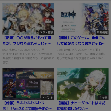
ネタ・雑談
攻略情報
【話題】〇〇が来るかもって噂
【議論】このゲーム、●●に対
だが、マジなら荒れそうじゃ
して敵が強くなり過ぎじゃね？
ね？
ｗｗ
850: 名無しさん 2025/06/09(月)
956: 名無しさん 2020/11/15(日)
11:17:11.61 新エンドコンテンツの最高
09:44:32.49 このゲーム、本編の進捗に
難易度に武器スキン来るかもって言われて
対して敵が強くなり過ぎじゃね？ 960: ...
るな...
イベント
キャラ
【朗報】うおおおおおおお
【議論】ナヒーダのこれは未だ
お！！Ver.2.0にて開催予定のイ
に違和感しかない…