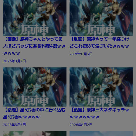
【画像】原神ちゃんとやってる
【動画】原神やって一年経つけ
人ほどバッグにある料理4選ｗｗ
どこれ初めて気づいたｗｗｗｗ
ｗｗｗｗ
2026年8月5日
2026年8月7日
【話題】星5武器の中に紛れ込む
【話題】原神三大ネタキャラｗ
星3武器ｗｗｗｗｗ
ｗｗｗｗｗｗｗ
2026年8月5日
2026年8月2日