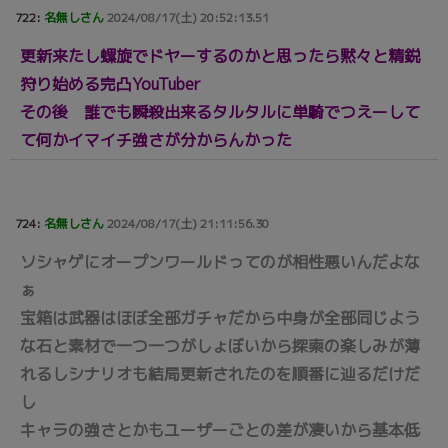
722:
名無しさん
2024/08/17(土) 20:52:13.51
更新来たし螺旋でドヤーするのかと思ったら黙々と精鋭
狩り始める完凸YouTuber
その後 誰でも瞬殺出来るタルタルに単騎でつえーして
て何かイマイチ強さが分からんかった
724:
名無しさん
2024/08/17(土) 21:11:56.30
ソシャゲにオープンワールドってのが相性悪いんだよな
ぁ
宝箱は武器はほぼ全部ガチャだから中身が全部同じよう
な石と素材で一つ一つがしょぼいから探索の楽しみが薄
れるしシナリオも結局更新されたのを順番に辿るだけだ
し
キャラの強さとかもユーザーごとの差が凄いから基本低