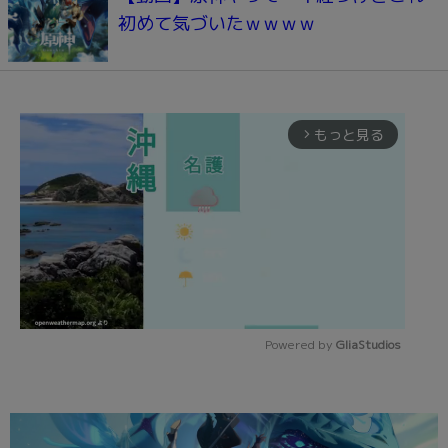
初めて気づいたｗｗｗｗ
もっと見る
arrow_forward_ios
Powered by 
GliaStudios
Mute