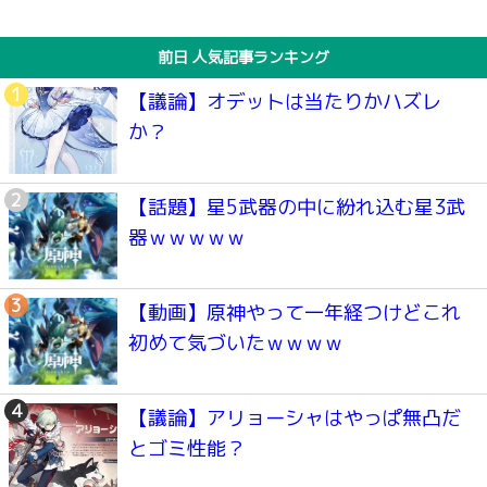
前日 人気記事ランキング
【議論】オデットは当たりかハズレ
か？
【話題】星5武器の中に紛れ込む星3武
器ｗｗｗｗｗ
【動画】原神やって一年経つけどこれ
初めて気づいたｗｗｗｗ
【議論】アリョーシャはやっぱ無凸だ
とゴミ性能？