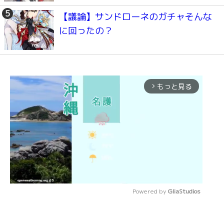
【議論】サンドローネのガチャそんな
に回ったの？
もっと見る
arrow_forward_ios
Powered by 
GliaStudios
Mute