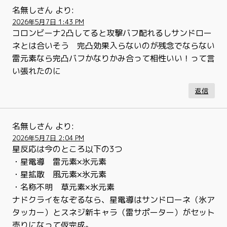
名無しさん
より:
2026年5月7日 1:43 PM
コロンビーナ2凸してると攻撃バフ配れるしサンドロー
ネとは合いそう 完凸効果入らないのが残念でならない
雷元素なら完凸バフかなりかみ合って相性いい！って言
い張れたのに
返信
名無しさん
より:
2026年5月7日 2:04 PM
星反応は今のところ以下の3つ
・星電導 雷元素×氷元素
・星拡散 風元素×氷元素
・名称不明 草元素×氷元素
ナドクライをなぞるなら、星電導はサンドローネ（氷ア
タッカー）とスネジ新キャラ（雷サポーター）がセット
売りになって仮完成。