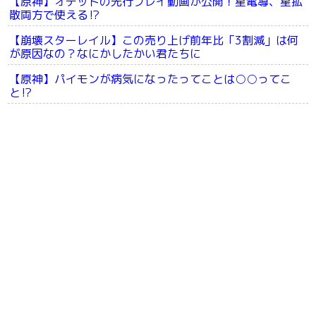
【原神】オデットの先行プレイ動画が公開！星電導、星拡
散両方で使える⁉
【崩壊スターレイル】この売り上げ前年比「3割減」は何
が原因なの？なにかしたかい君たちに
【原神】パイモンが病気になったってことは○○ってこ
と⁉