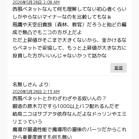
2026年5月28日 2:08 AM
西風ベネットなんて何も理解してない初心者くらい
しかやらないマイナーなのを比較してもなぁ
風鷹や天空旧貴族（森林、教官）だろうと殆どの編
成で無凸でもニコの方が上だよ
ただ上昇値がそこまで大きくないから、金かけるな
らベネットで妥協して、もっと上昇値が大きな方に
投資した方がいいんじゃないかって話かな
返信
名無しさん
より:
2026年5月28日 2:13 AM
西風ベネットとかわざわざやる奴いんの？
鍛造の原木刀ですら1000以上バフ配れるんだぞ
結局ニコはサブアタ依存なんだよなドゥリンやエミ
リエっていう
魔導が最適性能で魔導用の最後のパーツだからこれ
から重要度増すも何も無い