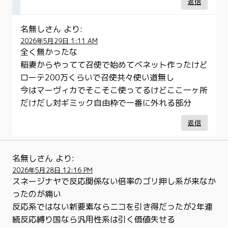
返信
名無しさん
より:
2026年5月29日 1:11 AM
全く無かったな
稲妻からやってて召使で始めてベネット作ったけど
ローテ200万くらいで召使共々使い道無し
今はマーヴィカでそこそこ使ってるけどここ一ヶ所
だけだし対ギミック自由枠で一番に外れる部分
返信
名無しさん
より:
2026年5月28日 12:16 PM
スネージナヤで反応関係ない倍率のゴリ押し系が来なか
ったのが痛い
反応系ではない新要素ならニコを引き得だったが2年連
続反応縛り国なら汎用性系は引く価値失せる