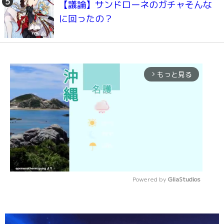
【議論】サンドローネのガチャそんな
に回ったの？
もっと見る
arrow_forward_ios
Powered by 
GliaStudios
Mute