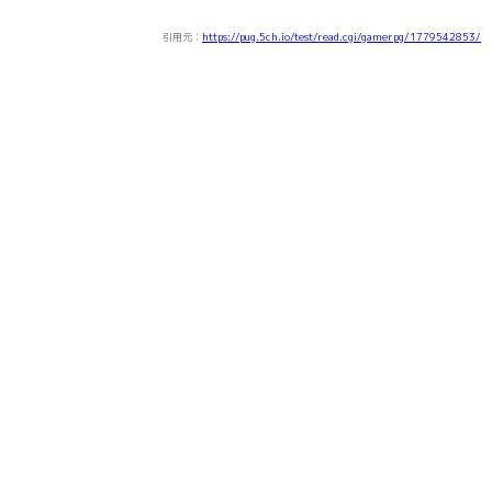
引用元：
https://pug.5ch.io/test/read.cgi/gamerpg/1779542853/