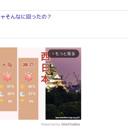
チャそんなに回ったの？
もっと見る
arrow_forward_ios
Powered by 
GliaStudios