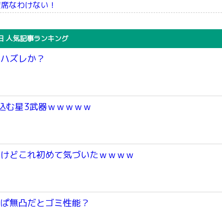
空席なわけない！
日 人気記事ランキング
かハズレか？
込む星3武器ｗｗｗｗｗ
つけどこれ初めて気づいたｗｗｗｗ
っぱ無凸だとゴミ性能？