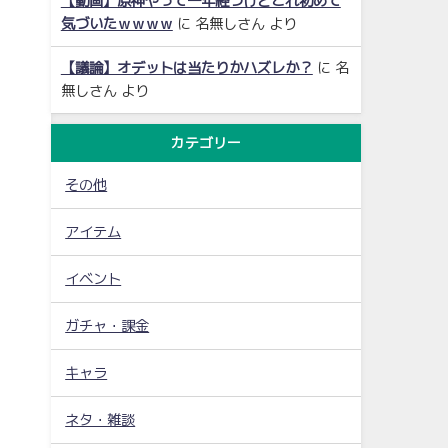
【動画】原神やって一年経つけどこれ初めて
気づいたｗｗｗｗ
に
名無しさん
より
【議論】オデットは当たりかハズレか？
に
名
無しさん
より
カテゴリー
その他
アイテム
イベント
ガチャ・課金
キャラ
ネタ・雑談