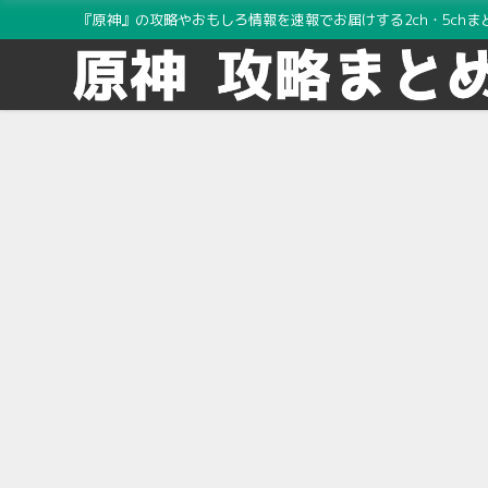
『原神』の攻略やおもしろ情報を速報でお届けする2ch・5chま