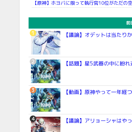
【原神】ホヨバに限って執行官10位がただの
前
【議論】オデットは当たり
【話題】星5武器の中に紛れ
【動画】原神やって一年経
【議論】アリョーシャはや