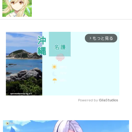
もっと見る
arrow_forward_ios
Powered by 
GliaStudios
Mute