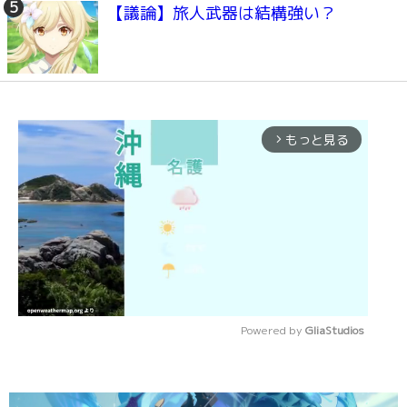
【議論】旅人武器は結構強い？
もっと見る
arrow_forward_ios
Powered by 
GliaStudios
Mute