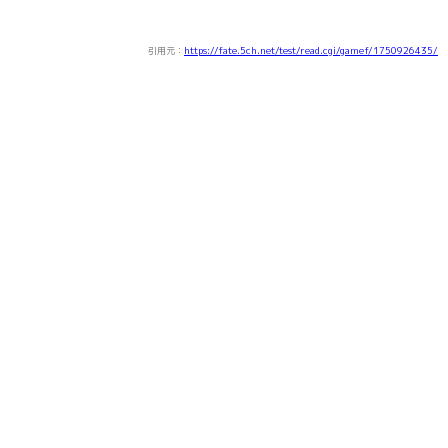
引用元：
https://fate.5ch.net/test/read.cgi/gamef/1750926435/