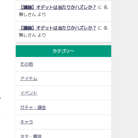
【議論】オデットは当たりかハズレか？
に
名
無しさん
より
【議論】オデットは当たりかハズレか？
に
名
無しさん
より
カテゴリー
その他
アイテム
イベント
う
ガチャ・課金
キャラ
ネタ・雑談