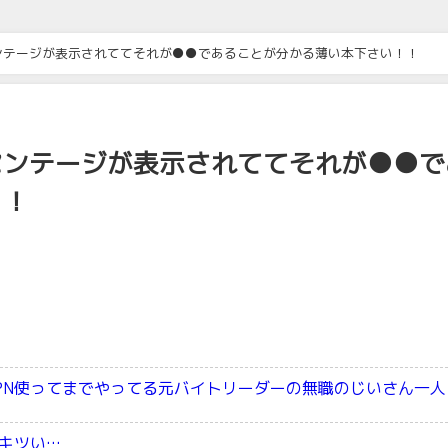
ンテージが表示されててそれが●●であることが分かる薄い本下さい！！
センテージが表示されててそれが●●で
！！
PN使ってまでやってる元バイトリーダーの無職のじいさん一人
キツい…