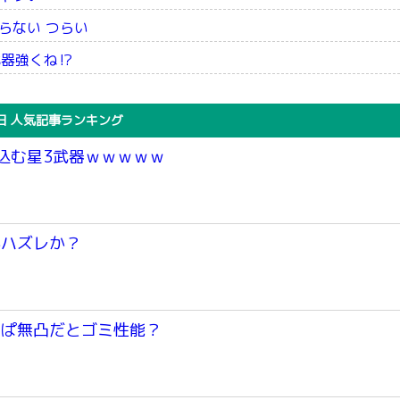
らない つらい
武器強くね⁉
日 人気記事ランキング
込む星3武器ｗｗｗｗｗ
かハズレか？
っぱ無凸だとゴミ性能？