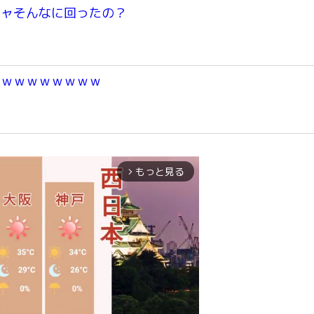
チャそんなに回ったの？
ラｗｗｗｗｗｗｗｗ
もっと見る
arrow_forward_ios