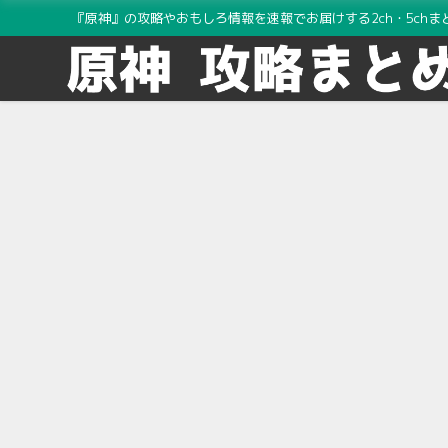
『原神』の攻略やおもしろ情報を速報でお届けする2ch・5chま