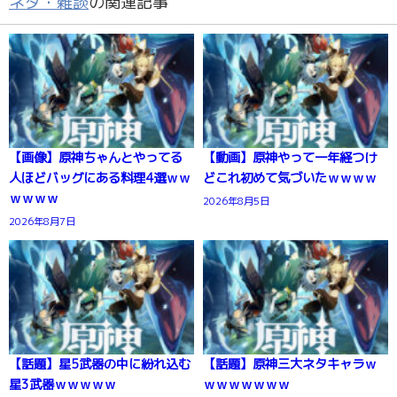
ネタ・雑談
の関連記事
【画像】原神ちゃんとやってる
【動画】原神やって一年経つけ
人ほどバッグにある料理4選ｗｗ
どこれ初めて気づいたｗｗｗｗ
ｗｗｗｗ
2026年8月5日
2026年8月7日
【話題】星5武器の中に紛れ込む
【話題】原神三大ネタキャラｗ
星3武器ｗｗｗｗｗ
ｗｗｗｗｗｗｗ