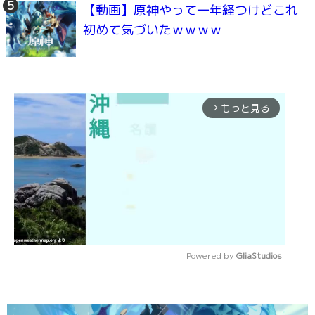
【動画】原神やって一年経つけどこれ
初めて気づいたｗｗｗｗ
もっと見る
arrow_forward_ios
Powered by 
GliaStudios
Mute