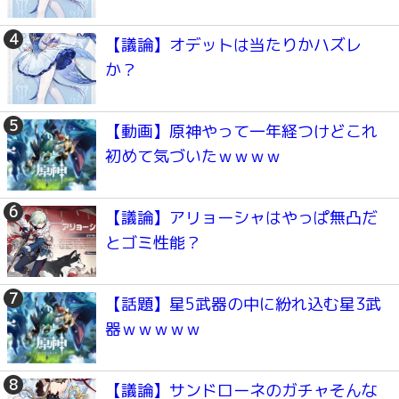
【議論】オデットは当たりかハズレ
か？
【動画】原神やって一年経つけどこれ
初めて気づいたｗｗｗｗ
【議論】アリョーシャはやっぱ無凸だ
とゴミ性能？
【話題】星5武器の中に紛れ込む星3武
器ｗｗｗｗｗ
【議論】サンドローネのガチャそんな