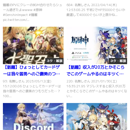
の？
鍾離のPVにクレーのBGM合わせたらシュ
684: 名無しさん 2022/04/14(木)
ール過ぎたよwwww #原神
12:53:08.25 千岩2でHP35000ぐらいか
#GenshinImpact #鍾離
厳選して40000ぐらいが上限かね...
pic.twitter.com/...
ネタ・雑談
ネタ・雑談
【話題】ひょっとしてカードゲ
【話題】収入が20万とかそこら
ーは我々弱男へのご褒美のつも
でこのゲームやるのはキツくな
りだった…？
いか？
93: 名無しさん 2023/05/12(金)
220: 名無しさん 2021/01/30(土)
15:12:00.06 ひょっとしてカードゲーは
16:35:21.95 マジレスすると収入が20万
我々弱男へのご褒美のつもりだった…？
とかそこらでこのゲームやるのはキツくな
100...
い...