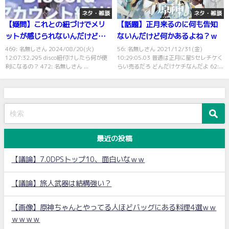
ネタ・雑談
ネタ・雑談
【疑問】これとの紐づけでメリ
【話題】正月来るのに何も告知
ットが感じられないんだけど…
ないんだけど何かあるよね？ｗ
469: 名無しさん 2024/08/20(火)
56: 名無しさん 2021/12/31(金)
12:07:32.295 disco紐付けしたら何が便
10:29:05.03 普通は正月に星5セレチケく
利になるの？ 472: 名無しさん ...
らい売るだろ どんだけケチなんだよ 62:...
最近の投稿
【議論】7.0DPSトップ10、面白いなｗｗ
【議論】旅人武器は結構強い？
【画像】原神ちゃんとやってる人ほどバッグにある料理4選ｗｗ
ｗｗｗｗ