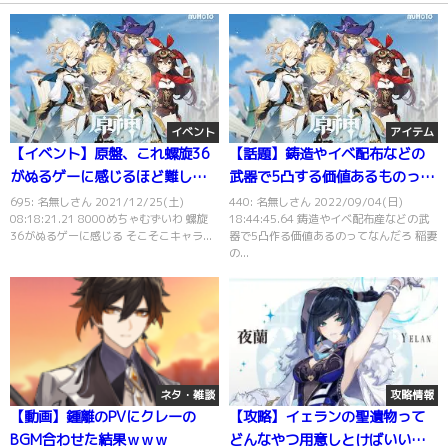
イベント
アイテム
【イベント】原盤、これ螺旋36
【話題】鋳造やイベ配布などの
がぬるゲーに感じるほど難しく
武器で5凸する価値あるものって
ね？
なんだろ？
695: 名無しさん 2021/12/25(土)
440: 名無しさん 2022/09/04(日)
08:18:21.21 8000めちゃむずいわ 螺旋
18:44:45.64 鋳造やイベ配布産などの武
36がぬるゲーに感じる そこそこキャラ...
器で5凸作る価値あるのってなんだろ 稲妻
の...
ネタ・雑談
攻略情報
【動画】鍾離のPVにクレーの
【攻略】イェランの聖遺物って
BGM合わせた結果ｗｗｗ
どんなやつ用意しとけばいい