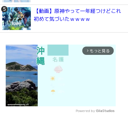
【動画】原神やって一年経つけどこれ
初めて気づいたｗｗｗｗ
もっと見る
arrow_forward_ios
Powered by 
GliaStudios
Mute