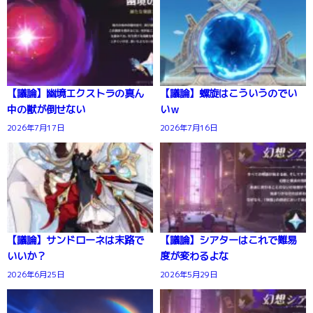
【議論】幽境エクストラの真ん
【議論】螺旋はこういうのでい
中の獣が倒せない
いｗ
2026年7月17日
2026年7月16日
【議論】サンドローネは末路で
【議論】シアターはこれで難易
いいか？
度が変わるよな
2026年6月25日
2026年5月29日