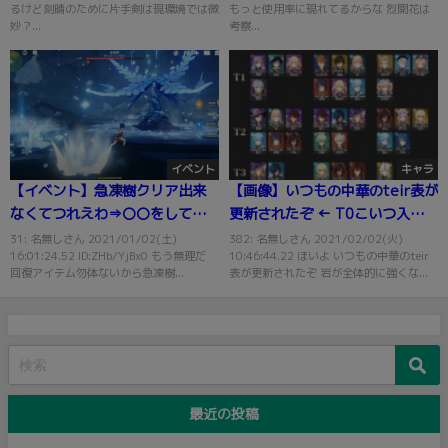
るけど刻晴のために片手剣は現環境では微
もっと使用率に現れてるからな 烈開花は
妙？...
考察...
イベント
キャラ
【イベント】急凍樹クリア出来
【画像】いつもの中華のteir表が
なくてつれえわ⇒〇〇をしてい
更新されたぞ ← T0こいつ入って
くしかないな
るのかよｗｗｗ
31: 名無しさん 2021/01/02(土)
382: 名無しさん 2021/02/02(火)
16:01:24.52 ID:ZHb/YjBx0 もう無理だ
10:46:44.22 ほいよ いつもの中華のteir
回復アイテム勿体ないから急凍樹...
表が更新されたぞ 岩が全体的に強くな...
最近の投稿