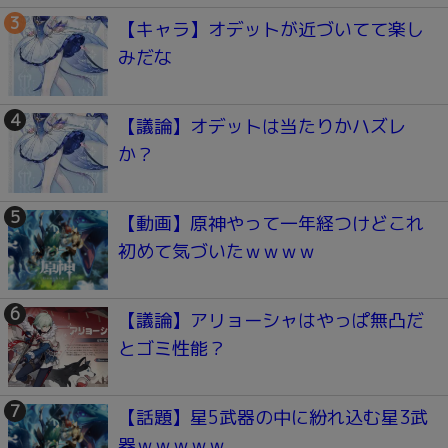
【キャラ】オデットが近づいてて楽し
みだな
【議論】オデットは当たりかハズレ
か？
【動画】原神やって一年経つけどこれ
初めて気づいたｗｗｗｗ
【議論】アリョーシャはやっぱ無凸だ
とゴミ性能？
【話題】星5武器の中に紛れ込む星3武
器ｗｗｗｗｗ