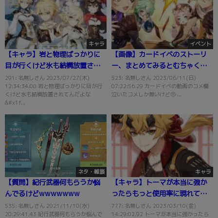
キャラ
イベント
【キャラ】岩と物理ばっかりに
【画像】カードイベのストーリ
目が行くけど氷も結構放置され
ー、まとめてみるとむちゃくち
てんだよな
ゃ過ぎるｗｗ
291: 名無しさん 2023/07/27(木)
523: 名無しさん 2023/06/11(日)
12:34:34.00 岩と物理ばっかりに目が行
07:22:56.29 カードイベの動画のコメ欄
くけど氷も結構放置されてんだよな
泣いたコメしか無いけど🥺 ...
&#x1f...
ネタ・雑談
キャラ
【質問】紀行武器何もらうか悩
【キャラ】トーマが本当に強か
んでるけどwwwwwww
ったらもっと使用率に現れてる
からな
535: 名無しさん 2021/11/10(水)
777: 名無しさん 2023/03/10(金)
20:29:41.43 紀行武器何もらうか悩んで
14:29:02.92 トーマが本当に強かったら