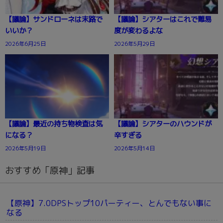
【議論】サンドローネは末路で
【議論】シアターはこれで難易
いいか？
度が変わるよな
2026年6月25日
2026年5月29日
【議論】最近の持ち物検査は気
【議論】シアターのハウンドが
になる？
辛すぎる
2026年5月19日
2026年5月14日
おすすめ「原神」記事
【原神】7.0DPSトップ10パーティー、とんでもない事に
なる