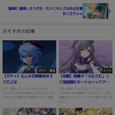
【動画】魈楽しそうだな…もうこれレズ以外は全員
引くだろｗｗ
おすすめの記事
ガチャ・課金
キャラ
【ガチャ】なんか甘雨復刻きそ
【攻略】刻晴が「ふむふむ」っ
うだよな
て地図読むモーションってアプ
デ前からあったっけ？
481: 名無しさん 2021/08/18(水)
166: 名無しさん 2020/11/14(土)
14:55:52.09 石を貯めたい自分からした
15:30:48.93 刻晴が「ふむふむ」って地
らガチャは復刻でも大歓迎や 482: 名無...
図読むモーションってアプデ前からあった
っけ...