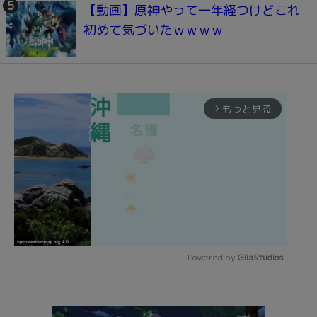
【動画】原神やって一年経つけどこれ
初めて気づいたｗｗｗｗ
もっと見る
arrow_forward_ios
Powered by 
GliaStudios
Mute